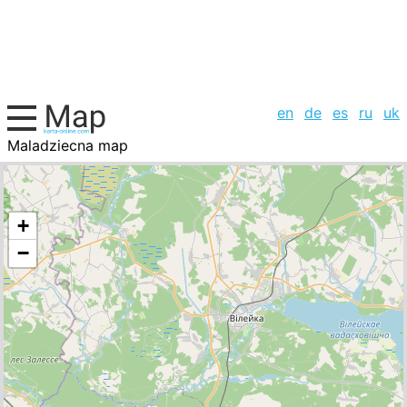
en
de
es
ru
uk
Maladziecna map
Belarus, cities list
+
−