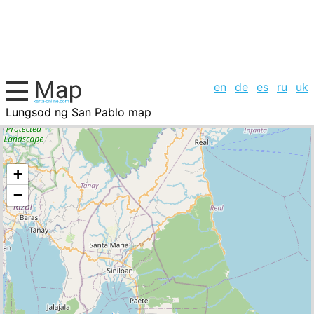
en
de
es
ru
uk
Lungsod ng San Pablo map
Philippines, cities list
+
−