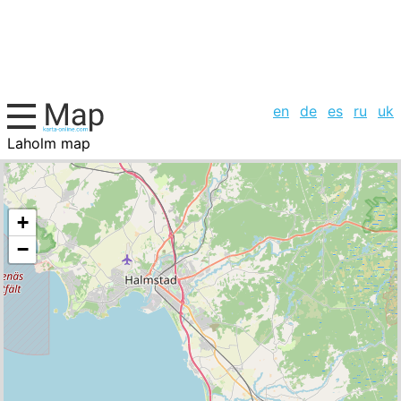
en
de
es
ru
uk
Laholm map
Sweden, cities list
+
−