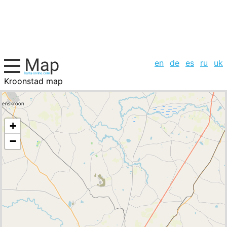
en
de
es
ru
uk
Kroonstad map
South Africa, cities list
+
−