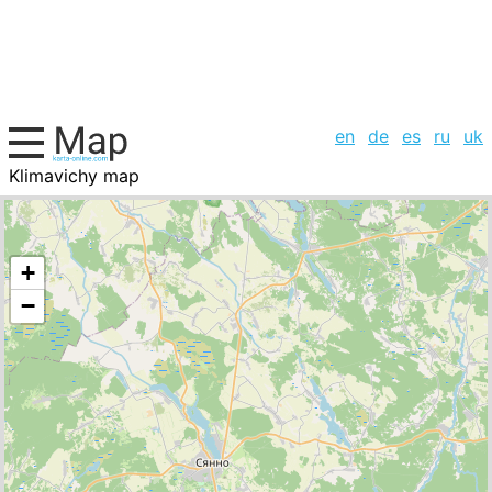
en
de
es
ru
uk
Klimavichy map
Belarus, cities list
+
−