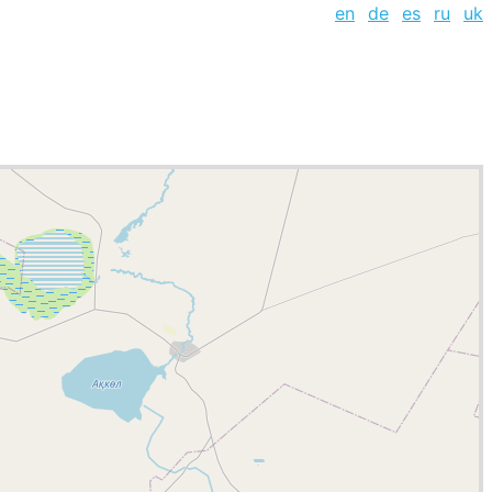
en
de
es
ru
uk