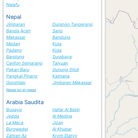
Neiafu
Nepal
Jimbaran
Durango Tangerang
Banda Aceh
Sario
Makassar
Bandung
Medan
Kuta
Padang
Kuta
Bandung
Surabaya
Carlton Semarang
Taiyuan
Pekan Baru
Gunung Sitoli
Pangkal Pinang
Kaimana
Gorontalo
Jimbaran Makassar
Nepal en el mapa
Arabia Saudita
Buqayq
Hafar Al Batin
Jedda
Al Medina
La Meca
Jizan
Burgwedel
Al Khubar
Zahran Az
Krym Staryy