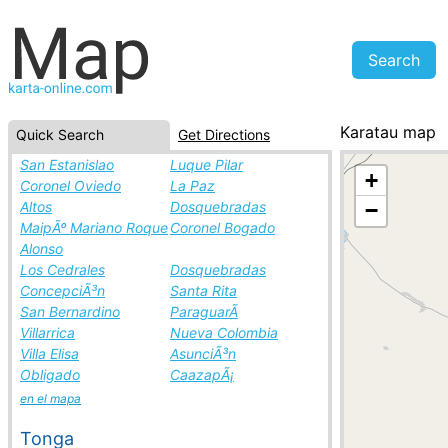
Karatau map
Quick Search
Get Directions
Kazakhstan, cit
San Estanislao
Luque Pilar
+
Coronel Oviedo
La Paz
Altos
Dosquebradas
−
MaipÃº Mariano Roque
Coronel Bogado
Alonso
Los Cedrales
Dosquebradas
ConcepciÃ³n
Santa Rita
San Bernardino
ParaguarÃ­
Villarrica
Nueva Colombia
Villa Elisa
AsunciÃ³n
Obligado
CaazapÃ¡
en el mapa
Tonga