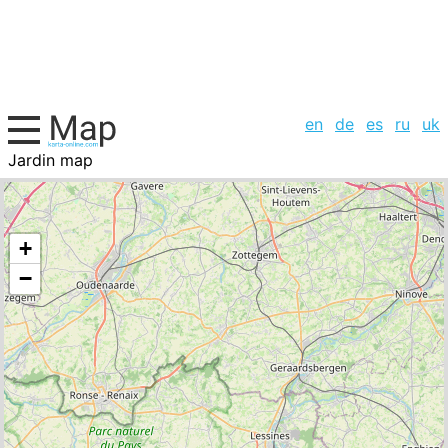
en
de
es
ru
uk
Jardin map
Belgium, cities list
+
−