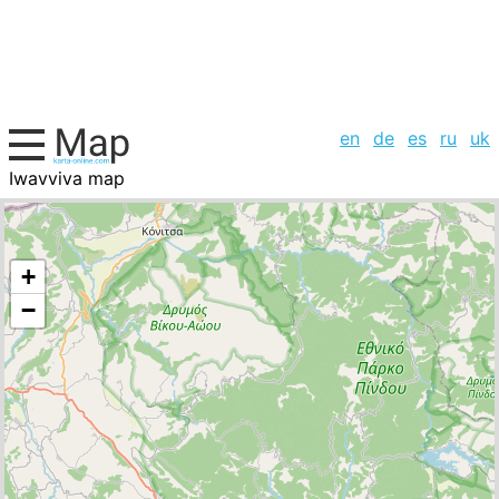
en
de
es
ru
uk
Iwavviva map
Greece, cities list
+
−