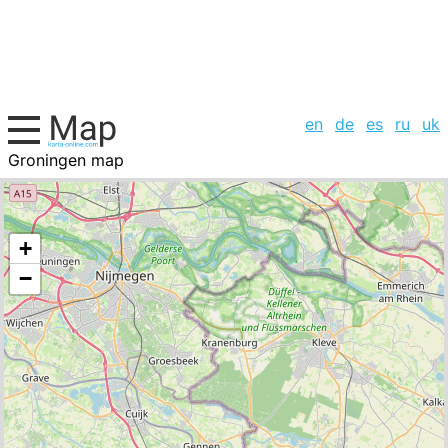
en
de
es
ru
uk
Groningen map
Netherlands, cities list
+
−