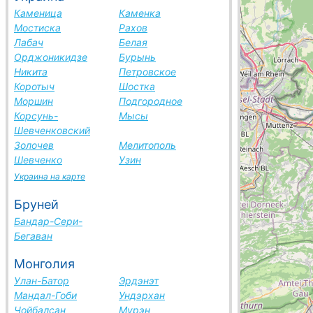
Каменица
Каменка
Мостиска
Рахов
Лабач
Белая
Орджоникидзе
Бурынь
Никита
Петровское
Коротыч
Шостка
Моршин
Подгородное
Корсунь-
Мысы
Шевченковский
Золочев
Мелитополь
Шевченко
Узин
Украина на карте
Бруней
Бандар-Сери-
Бегаван
Монголия
Улан-Батор
Эрдэнэт
Мандал-Гоби
Ундэрхан
Чойбалсан
Мурэн