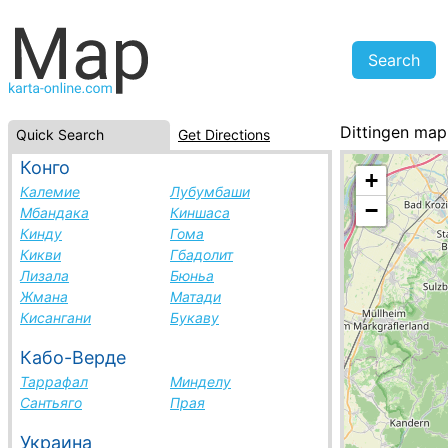
Dittingen map
Quick Search
Get Directions
Switzerland, ci
Конго
+
Калемие
Лубумбаши
−
Мбандака
Киншаса
Кинду
Гома
Кикви
Гбадолит
Лизала
Бюньа
Жмана
Матади
Кисангани
Букаву
Кабо-Верде
Таррафал
Минделу
Сантьяго
Прая
Украина