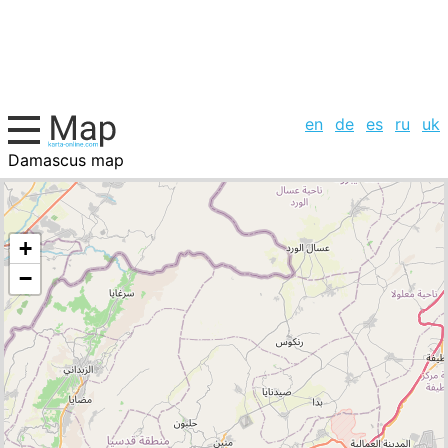
en
de
es
ru
uk
Damascus map
Syria, cities list
+
−