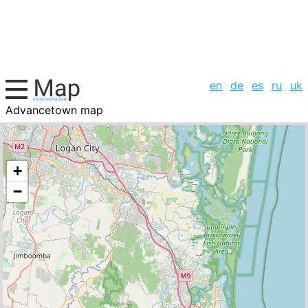
en
de
es
ru
uk
Advancetown map
Australia, cities list
+
−