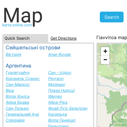
Γiavviτoa ma
Quick Search
Get Directions
Greece, cities 
Сейшельські острови
+
Вікторія
Anse Royale
−
Аргентина
Гуалегуайчу
Сан - Ісідро
Коронель Суарес
Peyrano
Сан-Маркос
Молінарі
Віра
Плаза Huincul
Вілла Уркіса
Warnes
Aldea Брава
Абра-Ріка
Сан-Тельмо
Фрай Луїс Бельтран
Генеральний Ача
Касильда
Colegiales
Вілла Генерал
Бельграно