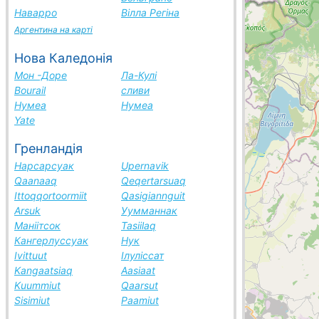
Наварро
Вілла Регіна
Аргентина на карті
Нова Каледонія
Мон -Доре
Ла-Кулі
Bourail
сливи
Нумеа
Нумеа
Yate
Гренландія
Нарсарсуак
Upernavik
Qaanaaq
Qeqertarsuaq
Ittoqqortoormiit
Qasigiannguit
Arsuk
Уумманнак
Маніітсок
Tasiilaq
Кангерлуссуак
Нук
Ivittuut
Ілуліссат
Kangaatsiaq
Aasiaat
Kuummiut
Qaarsut
Sisimiut
Paamiut