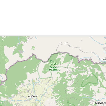
p
list