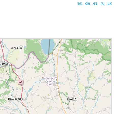
en
de
es
ru
uk