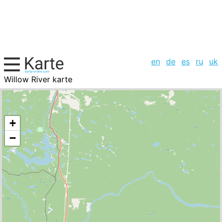
en
de
es
ru
uk
Willow River karte
Kanada, Städte-Liste
+
−