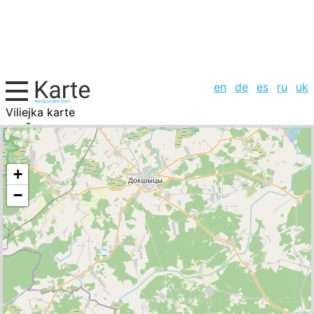
en
de
es
ru
uk
Viliejka karte
WeiÃrussland, Städte-Liste
+
−