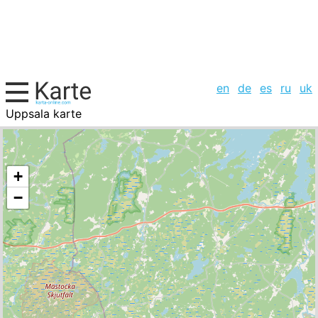
en
de
es
ru
uk
Uppsala karte
Schweden, Städte-Liste
+
−