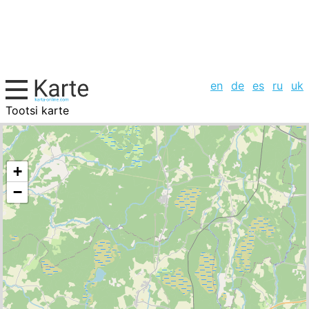
en
de
es
ru
uk
Tootsi karte
Estland, Städte-Liste
+
−