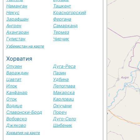
Наманган
Ташкент
Некус
Красногорский
Зарафшан
Фергана
Ангрен
Самарканд
Ахангаран
Термез
Гулистан
Чирчик
Узбекистан на карте
Хорватия
Опузен
Дуга-Реса
Вараждин
Пазин
Цавтат
Удбина
Илок
Лепоглава
Канфанар
Макарска
Оток
Карловац
Водице
Окучани
Славонски-Брод
Пореч
Врбовско
Дуго-Село
Джяково
Шибеник
Хорватия на карте