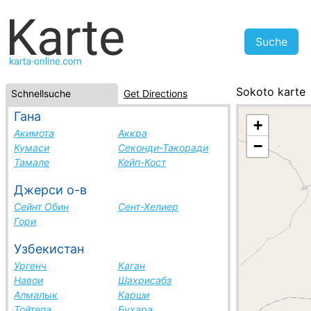
Sokoto karte
Schnellsuche
Get Directions
Nigeria, Städt
Гана
+
Акимота
Аккра
−
Кумаси
Секонди-Такоради
Тамале
Кейп-Кост
Джерси о-в
Сейнт Обин
Сент-Хелиер
Гори
Узбекистан
Ургенч
Каган
Навои
Шахрисабз
Алмалык
Карши
Тойтепа
Бухара