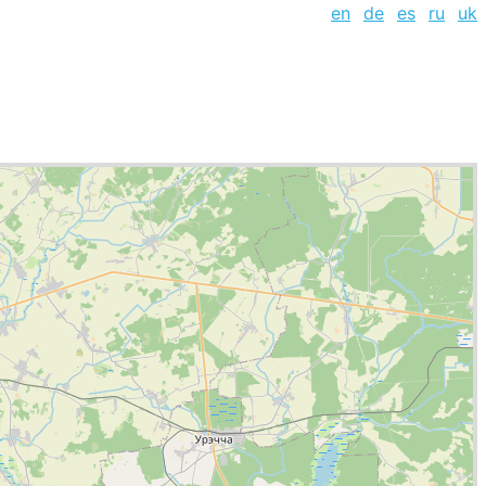
en
de
es
ru
uk