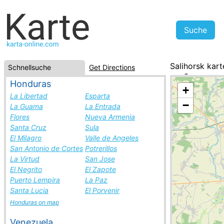
Salihorsk kart
Schnellsuche
Get Directions
WeiÃrussland,
Honduras
+
La Libertad
Esparta
−
La Guama
La Entrada
Flores
Nueva Armenia
Santa Cruz
Sula
El Milagro
Valle de Angeles
San Antonio de Cortes
Potrerillos
La Virtud
San Jose
El Negrito
El Zapote
Puerto Lempira
La Paz
Santa Lucia
El Porvenir
Honduras on map
Venezuela