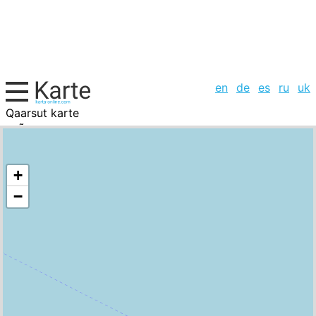
en
de
es
ru
uk
Qaarsut karte
GrÃ¶nland, Städte-Liste
+
−