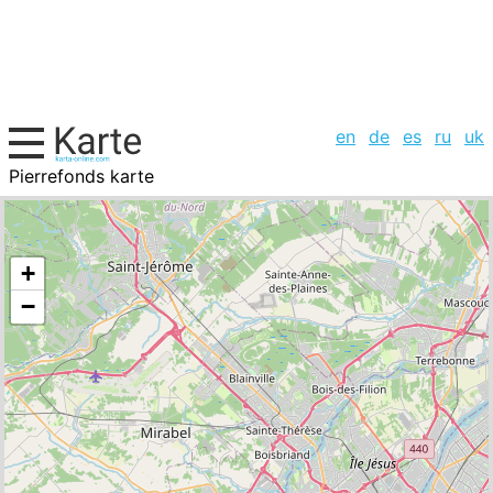
en
de
es
ru
uk
Pierrefonds karte
Kanada, Städte-Liste
+
−