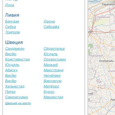
Доха
Ливия
Бенгази
Дерна
Себха
Сабрафа
Триполи
Швеция
Сандвикен
Сёдертелье
Висбю
Юсдаль
Кристианстад
Оскарсхамн
Юсдаль
Мальмё
Абиску
Марстранд
Висбю
Нючёпинг
Висбю
Вирсерум
Хальмстад
Матфорс
Питео
Бурос
Симрисхамн
Мариестад
Швеция на карте