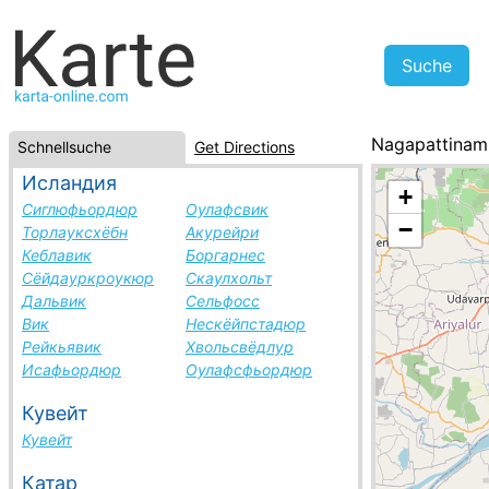
Nagapattinam
Schnellsuche
Get Directions
Indien, Städte
Исландия
+
Сиглюфьордюр
Оулафсвик
−
Торлауксхёбн
Акурейри
Кеблавик
Боргарнес
Сёйдауркроукюр
Скаулхольт
Дальвик
Сельфосс
Вик
Нескёйпстадюр
Рейкьявик
Хвольсвёдлур
Исафьордюр
Оулафсфьордюр
Кувейт
Кувейт
Катар