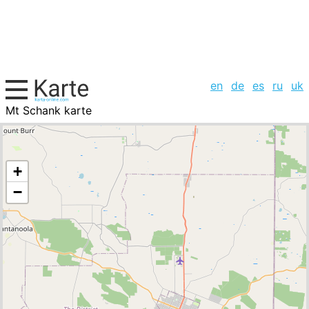
en
de
es
ru
uk
Mt Schank karte
Australien, Städte-Liste
+
−