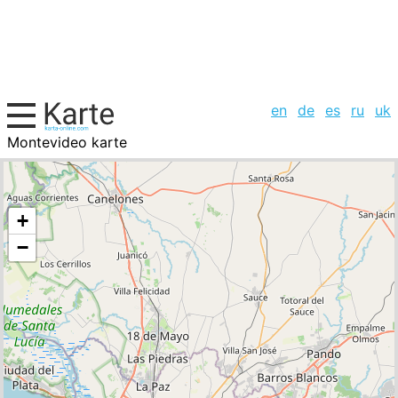
en
de
es
ru
uk
Montevideo karte
Uruguay, Städte-Liste
+
−