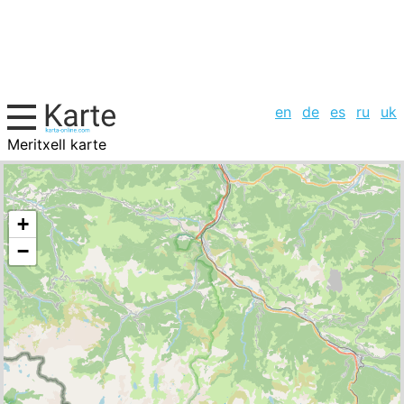
en
de
es
ru
uk
Meritxell karte
Andorra, Städte-Liste
+
−