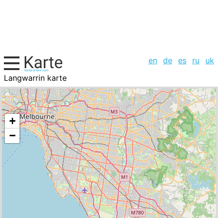
en
de
es
ru
uk
Langwarrin karte
Australien, Städte-Liste
+
−