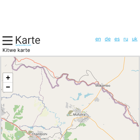
en
de
es
ru
uk
Kitwe karte
Sambia, Städte-Liste
+
−