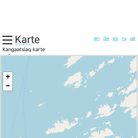
en
de
es
ru
uk
Kangaatsiaq karte
GrÃ¶nland, Städte-Liste
+
−