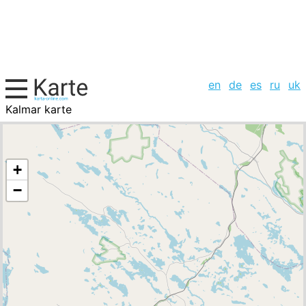
en
de
es
ru
uk
Kalmar karte
Schweden, Städte-Liste
+
−