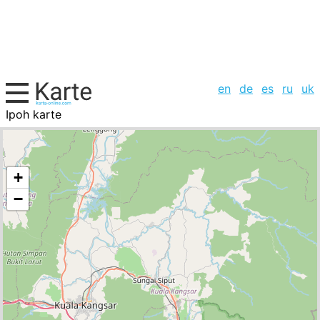
en
de
es
ru
uk
Ipoh karte
Malaysia, Städte-Liste
+
−