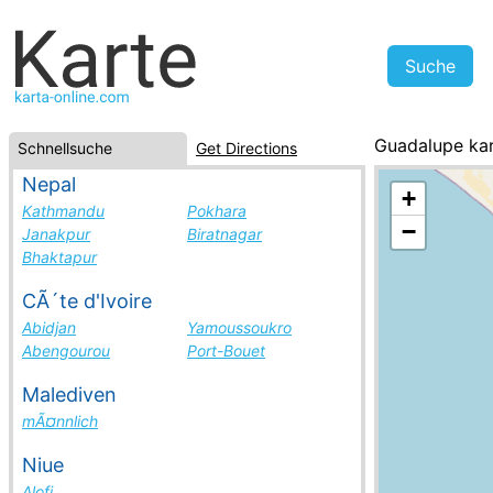
Guadalupe ka
Schnellsuche
Get Directions
Peru, Städte-L
Nepal
+
Kathmandu
Pokhara
−
Janakpur
Biratnagar
Bhaktapur
CÃ´te d'Ivoire
Abidjan
Yamoussoukro
Abengourou
Port-Bouet
Malediven
mÃ¤nnlich
Niue
Alofi