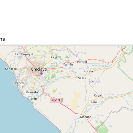
rte
iste