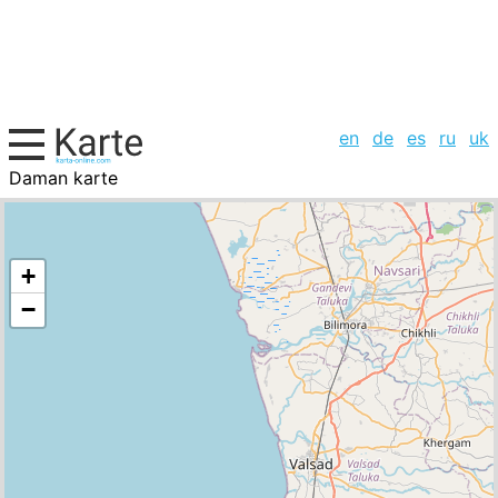
en
de
es
ru
uk
Daman karte
Indien, Städte-Liste
+
−