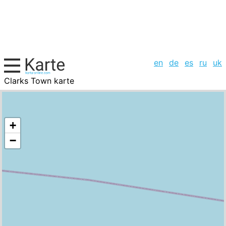
en
de
es
ru
uk
Clarks Town karte
Jamaika, Städte-Liste
+
−