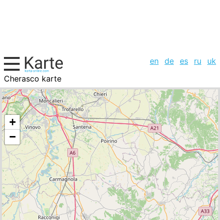
en
de
es
ru
uk
Cherasco karte
Italien, Städte-Liste
+
−