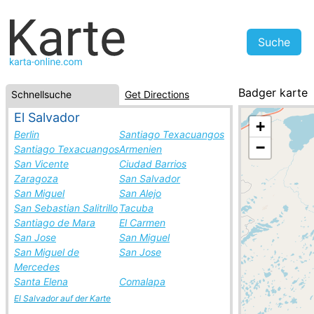
Badger karte
Schnellsuche
Get Directions
Kanada, Städt
El Salvador
+
Berlin
Santiago Texacuangos
−
Santiago Texacuangos
Armenien
San Vicente
Ciudad Barrios
Zaragoza
San Salvador
San Miguel
San Alejo
San Sebastian Salitrillo
Tacuba
Santiago de Mara
El Carmen
San Jose
San Miguel
San Miguel de
San Jose
Mercedes
Santa Elena
Comalapa
El Salvador auf der Karte