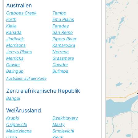
Australien
Crabbes Creek
Tambo
Forth
Emu Plains
Kialla
Faraday
Kanada
San Remo
Jindivick
Pipers River
Morrisons
Kamarooka
Jerrys Plains
Nerrena
Merricks
Grassmere
Gawler
Cawdor
Balingup
Bulimba
Australien auf der Karte
Zentralafrikanische Republik
Bangui
WeiÃrussland
Krupki
Dzekhtsyary
Osipovichi
Masty
Maladziecna
Smolevichi
Uzda
Kleck