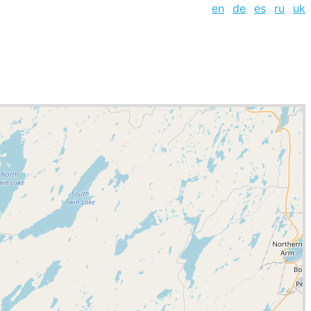
en
de
es
ru
uk