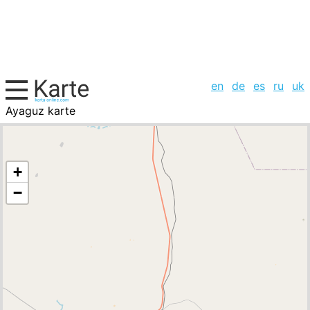
en
de
es
ru
uk
Ayaguz karte
Kasachstan, Städte-Liste
+
−