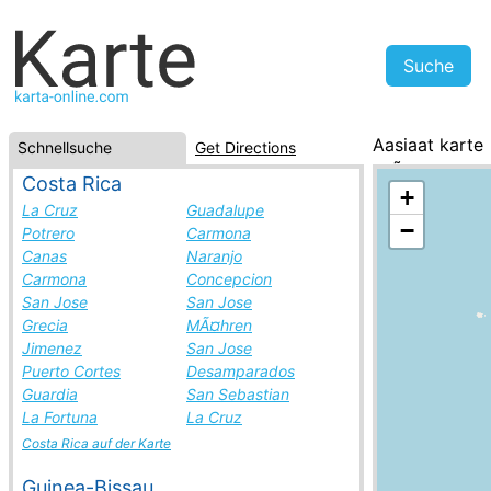
Aasiaat karte
Schnellsuche
Get Directions
GrÃ¶nland, St
Costa Rica
+
La Cruz
Guadalupe
−
Potrero
Carmona
Canas
Naranjo
Carmona
Concepcion
San Jose
San Jose
Grecia
MÃ¤hren
Jimenez
San Jose
Puerto Cortes
Desamparados
Guardia
San Sebastian
La Fortuna
La Cruz
Costa Rica auf der Karte
Guinea-Bissau