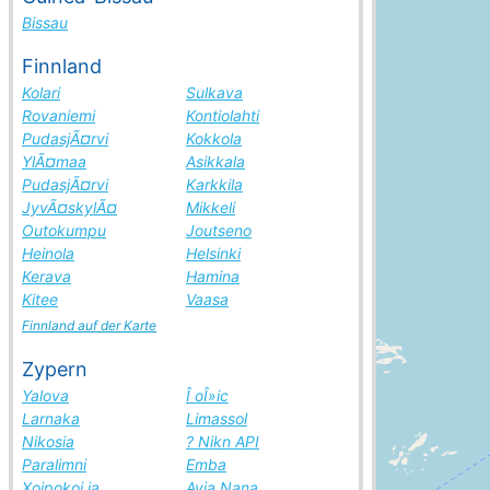
Bissau
Finnland
Kolari
Sulkava
Rovaniemi
Kontiolahti
PudasjÃ¤rvi
Kokkola
YlÃ¤maa
Asikkala
PudasjÃ¤rvi
Karkkila
JyvÃ¤skylÃ¤
Mikkeli
Outokumpu
Joutseno
Heinola
Helsinki
Kerava
Hamina
Kitee
Vaasa
Finnland auf der Karte
Zypern
Yalova
Î oÎ»ic
Larnaka
Limassol
Nikosia
? Nikn API
Paralimni
Emba
Xoipokoi ia
Ayia Nana