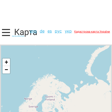
eng
de
es
рус
укр
Кадастрова карта України
+
−